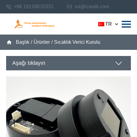
+86 19128810331
rui@icwalk.com
TR
Başlık
/
Ürünler
/
Sıcaklık Verici Kurulu
Aşağı tıklayın