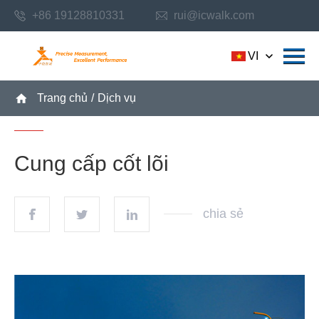
+86 19128810331
rui@icwalk.com
VI
Trang chủ
/
Dịch vụ
Cung cấp cốt lõi
chia sẻ